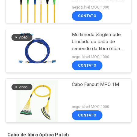
fibra ótica de FTTH
negociável MOQ:1000
CONTATO
Multimodo Singlemode
blindado do cabo de
remendo da fibra ótica
do conector do Upc Apc
negociável MOQ:1000
CONTATO
Cabo Fanout MPO 1M
negociável MOQ:1000
CONTATO
Cabo de fibra óptica Patch