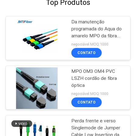
Top Produtos
Da manutenção
programada do Aqua do
amarelo MPO da fibra
ótica milímetro de cabo
negociável MOQ:1000
de remendo, ligação em
CONTATO
ponte azul verde da fibra
da manutenção
programada do milímetro
MPO OM3 OM4 PVC
LSZH cordão de fibra
óptica
negociável MOQ:1000
CONTATO
Perda frente e verso
Singlemode de Jumper
Cable Low Insertion da