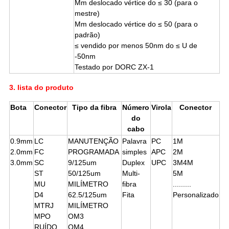
Μm deslocado vértice do ≤ 30 (para o
mestre)
Μm deslocado vértice do ≤ 50 (para o
padrão)
≤ vendido por menos 50nm do ≤ U de
-50nm
Testado por DORC ZX-1
3.
lista do produto
Bota
Conector
Tipo da fibra
Número
Virola
Conector
do
cabo
0.9mm
LC
MANUTENÇÃO
Palavra
PC
1M
2.0mm
FC
PROGRAMADA
simples
APC
2M
3.0mm
SC
9/125um
Duplex
UPC
3M4M
ST
50/125um
Multi-
5M
MU
MILÍMETRO
fibra
.........
D4
62.5/125um
Fita
Personalizado
MTRJ
MILÍMETRO
MPO
OM3
RUÍDO
OM4