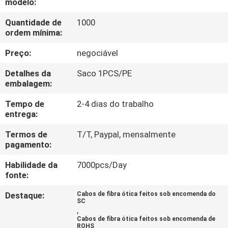
modelo:
CONTROLE
DA
Quantidade de
1000
ordem mínima:
QUALIDADE
Preço:
negociável
CONTACTE-
Detalhes da
Saco 1PCS/PE
embalagem:
NOS
Tempo de
2-4 dias do trabalho
entrega:
PEÇA
Termos de
T/T, Paypal, mensalmente
UMAS
pagamento:
CITAÇÕES
Habilidade da
7000pcs/Day
fonte:
MAPA
Destaque:
Cabos de fibra ótica feitos sob encomenda do
SC
DO
,
Cabos de fibra ótica feitos sob encomenda de
SITE
ROHS