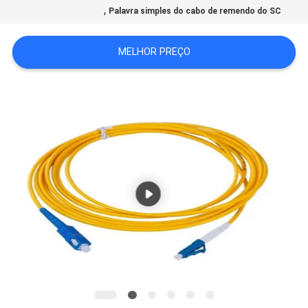
,
Palavra simples do cabo de remendo do SC
PRIVACY
MELHOR PREÇO
POLICY