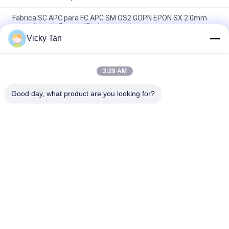
Fabrica SC APC para FC APC SM OS2 GOPN EPON SX 2.0mm
comprimento 2m cordão de remendo
Vicky Tan
Sc Apc à ligação em ponte simples G652d/G657a do cabo do
Sc Apc Aqua Jacket Fiber Optic Patch
3:29 AM
Núcleo do núcleo 24 do núcleo 12 do cabo de remendo 6 da
fibra do único modo de FTTH FTTA FTTX
Good day, what product are you looking for?
Categorias populares
Todos
Cabo De Fibra 
Fibra Óptica Pigtail
Óptica Patch
Fiber Optic 
Cabo De Fibra Óptica
Connector
Fibra Óptica 
Atenuador Da Fibra 
Adaptador
Óptica