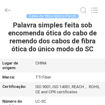
TTI
Fiber
Communication
Tech.
Co.,
Cabo de fibra óptica Patch
Ltd..
All
Palavra simples feita sob
CASA
Rights
Reserved.
encomenda ótica do cabo de
PRODUTOS
remendo dos cabos de fibra
ótica do único modo do SC
SOBRE
NÓS
Lugar de
CHINA
origem:
EXCURSÃO
Marca:
TTI Fiber
DA
Certificação:
ISO 9001, ISO 14001, REACH， ROHS,
CE and CPR certificates
FÁBRICA
Número do
LC-SC