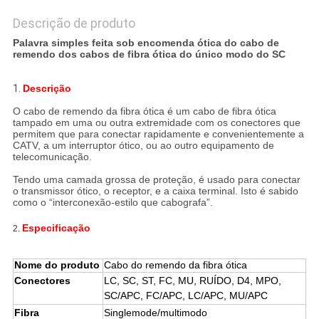
Descrição de produto
Palavra simples feita sob encomenda ótica do cabo de
remendo dos cabos de fibra ótica do único modo do SC
1.
Descrição
O cabo de remendo da fibra ótica é um cabo de fibra ótica
tampado em uma ou outra extremidade com os conectores que
permitem que para conectar rapidamente e convenientemente a
CATV, a um interruptor ótico, ou ao outro equipamento de
telecomunicação.
Tendo uma camada grossa de proteção, é usado para conectar
o transmissor ótico, o receptor, e a caixa terminal. Isto é sabido
como o “interconexão-estilo que cabografa”.
Especificação
2.
Nome do produto
Cabo do remendo da fibra ótica
Conectores
LC, SC, ST, FC, MU, RUÍDO, D4, MPO,
SC/APC, FC/APC, LC/APC, MU/APC
Fibra
Singlemode/multimodo