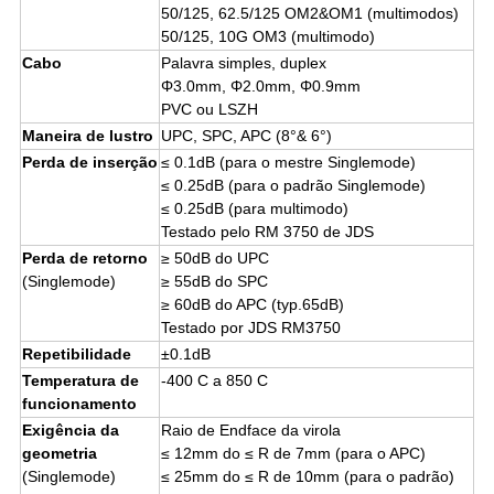
50/125, 62.5/125 OM2&OM1 (multimodos)
50/125, 10G OM3 (multimodo)
Cabo
Palavra simples, duplex
Φ3.0mm, Φ2.0mm, Φ0.9mm
PVC ou LSZH
Maneira de lustro
UPC, SPC, APC (8°& 6°)
Perda de inserção
≤ 0.1dB (para o mestre Singlemode)
≤ 0.25dB (para o padrão Singlemode)
≤ 0.25dB (para multimodo)
Testado pelo RM 3750 de JDS
Perda de retorno
≥ 50dB do UPC
(Singlemode)
≥ 55dB do SPC
≥ 60dB do APC (typ.65dB)
Testado por JDS RM3750
Repetibilidade
±0.1dB
Temperatura de
-400 C a 850 C
funcionamento
Exigência da
Raio de Endface da virola
geometria
≤ 12mm do ≤ R de 7mm (para o APC)
(Singlemode)
≤ 25mm do ≤ R de 10mm (para o padrão)