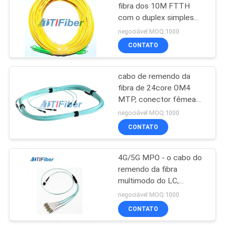
fibra dos 10M FTTH
com o duplex simples
Singlemode do SC/APC
negociável MOQ:1000
Mutimode
CONTATO
cabo de remendo da
fibra de 24core OM4
MTP, conector fêmea
do cabo do tronco de
negociável MOQ:1000
MPO
CONTATO
4G/5G MPO - o cabo do
remendo da fibra
multimodo do LC,
remendo da fibra OM3
negociável MOQ:1000
conduz o tempo longo
CONTATO