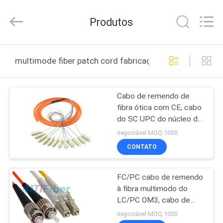
TTI
Fiber
Communication
Produtos
Tech.
Co.,
Ltd..
All
CASA
Rights
Reserved.
multimode fiber patch cord fabricação online
PRODUTOS
Cabo de remendo de
fibra ótica com CE, cabo
SOBRE
do SC UPC do núcleo da
NÓS
laranja 12 de remendo da
negociável MOQ:1000
fibra multimodo
CONTATO
EXCURSÃO
FC/PC cabo de remendo
DA
à fibra multimodo do
FÁBRICA
LC/PC OM3, cabo de
remendo frente e verso
negociável MOQ:1000