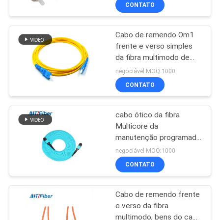
frente e verso
CONTROLE
CONTATO
DA
Cabo de remendo Om1
QUALIDADE
frente e verso simples
da fibra multimodo de
CONTACTE-
único modo Om2 Om3
negociável MOQ:1000
Om4 Om5
NOS
CONTATO
cabo ótico da fibra
PEÇA
Multicore da
UMAS
manutenção programada
do milímetro do cabo de
CITAÇÕES
negociável MOQ:1000
remendo da fibra
CONTATO
multimodo do
MAPA
comprimento MPO de
3M
Cabo de remendo frente
DO
e verso da fibra
SITE
multimodo, bens do cabo