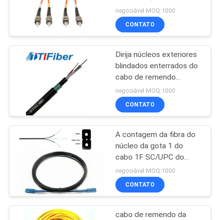
ótico da fibra de
negociável MOQ:1000
62.5/125 ST/ST
CONTATO
PRIVACY
POLICY
Dirija núcleos exteriores
blindados enterrados do
cabo de remendo
GYTY53 da fibra
negociável MOQ:1000
multimodo 2-288
CONTATO
A contagem da fibra do
núcleo da gota 1 do
cabo 1F SC/UPC do
remendo da fibra
negociável MOQ:1000
multimodo de G652d
CONTATO
personalizou o
comprimento
cabo de remendo da