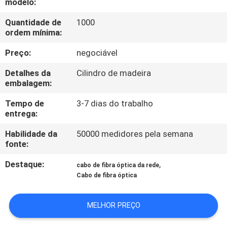
modelo:
CONTROLE
DA
Quantidade de
1000
ordem mínima:
QUALIDADE
Preço:
negociável
CONTACTE-
Detalhes da
Cilindro de madeira
embalagem:
NOS
Tempo de
3-7 dias do trabalho
entrega:
PEÇA
Habilidade da
50000 medidores pela semana
UMAS
fonte:
CITAÇÕES
Destaque:
,
cabo de fibra óptica da rede
Cabo de fibra óptica
MAPA
DO
MELHOR PREÇO
SITE