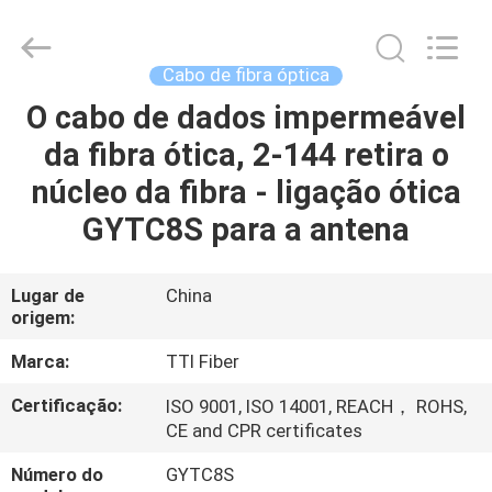
TTI
Fiber
Communication
Tech.
Co.,
Cabo de fibra óptica
Ltd..
All
O cabo de dados impermeável
CASA
Rights
Reserved.
da fibra ótica, 2-144 retira o
PRODUTOS
núcleo da fibra - ligação ótica
GYTC8S para a antena
SOBRE
NÓS
Lugar de
China
origem:
EXCURSÃO
Marca:
TTI Fiber
DA
Certificação:
ISO 9001, ISO 14001, REACH， ROHS,
CE and CPR certificates
FÁBRICA
Número do
GYTC8S