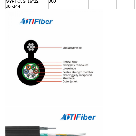
GYFTC8S-
15*22
300
98~144