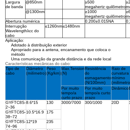
Largura
@850nm
≥500
≥
de banda
megahertz·quilômetro
me
@1300nm
≥1000
≥
megahertz·quilômetro
me
Abertura numérica
0.200±0.015NA
0
Interrupção
≤1260nm
≤1480nm
Wavelengthλcc do
cabo
Aplicação:
Adotado à distribuição exterior
Apropriado para a antena, encanamento que coloca o
método
Uma comunicação da grande distância e da rede local
Características mecânicas do cabo:
Tipo de
Diâmetro
Peso
Max.Tension
Resistência
Raio de
cabo
(milímetro)
(Kg/km)
(N)
do
curvatura
esmagamento
mínimo
(N/100mm)
(milímetro
Por muito
Por muito
Dinâmico
tempo/a
tempo/a curto
curto prazo
prazo
GYFTC8S-
8.6*15
130
3000/7000
300/1000
20D
2~36
GYFTC8S-
10.5*16.9
175
38~72
GYFTC8S-
12*19
235
74~96