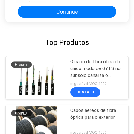
para a antena
Continue
Top Produtos
O cabo de fibra ótica do
único modo de GYTS no
subsolo canaliza o
enterro direto
negociável MOQ:1000
CONTATO
Cabos aéreos de fibra
óptica para o exterior
negociável MOQ:1000