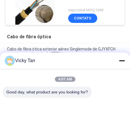
negociável MOQ:1000
CONTATO
Cabo de fibra óptica
Cabo de fibra ótica exterior aéreo Singlemode de GJYXFCH
para o apoio do auto de FTTH
Vicky Tan
Núcleo do núcleo 96 do núcleo 48 do cabo ótico 24 da fibra da
bainha do dobro de ADSS
4:07 AM
GYXTC8S 12 24 cabos exteriores do remendo da fibra do
núcleo G652D autossuficientes
Good day, what product are you looking for?
Categorias populares
Todos
Cabo De Fibra 
Fibra Óptica Pigtail
Óptica Patch