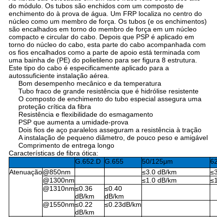
do módulo. Os tubos são enchidos com um composto de
enchimento do à prova de água. Um FRP localiza no centro do
núcleo como um membro de força. Os tubos (e os enchimentos)
são encalhados em torno do membro de força em um núcleo
compacto e circular do cabo. Depois que PSP é aplicado em
torno do núcleo do cabo, esta parte do cabo acompanhada com
os fios encalhados como a parte de apoio está terminada com
uma bainha de (PE) do polietileno para ser figura 8 estrutura.
Este tipo do cabo é especificamente aplicado para a
autossuficiente instalação aérea.
Bom desempenho mecânico e da temperatura
Tubo fraco de grande resistência que é hidrólise resistente
O composto de enchimento do tubo especial assegura uma
proteção crítica da fibra
Resistência e flexibilidade do esmagamento
PSP que aumenta a umidade-prova
Dois fios de aço paralelos asseguram a resistência à tração
A instalação de pequeno diâmetro, de pouco peso e amigável
Comprimento de entrega longo
Características de fibra ótica:
G.652.D
G.655
50/125μm
6
Atenuação
@850nm
≤3.0 dB/km
≤
@1300nm
≤1.0 dB/km
≤
@1310nm
≤0.36
≤0.40
dB/km
dB/km
@1550nm
≤0.22
≤0.23dB/km
dB/km