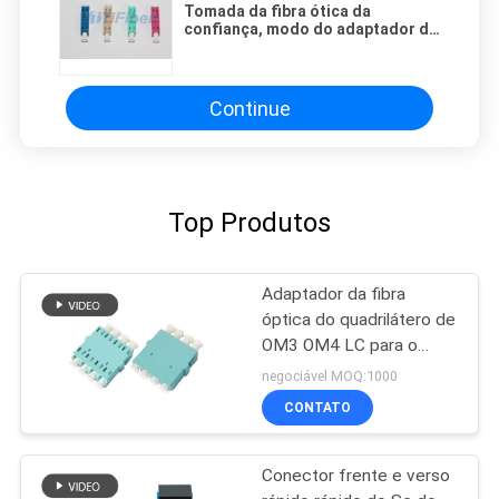
Tomada da fibra ótica da
confiança, modo do adaptador do
acoplamento de flange do Lc
único
Continue
Top Produtos
Adaptador da fibra
óptica do quadrilátero de
OM3 OM4 LC para o
cabo de remendo da
negociável MOQ:1000
fibra, azul/bege/Aqua
CONTATO
Conector frente e verso