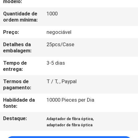
modelo:
CONTROLE
DA
Quantidade de
1000
ordem mínima:
QUALIDADE
Preço:
negociável
CONTACTE-
Detalhes da
25pcs/Case
embalagem:
NOS
Tempo de
3-5 dias
entrega:
PEÇA
Termos de
T / T, , Paypal
UMAS
pagamento:
CITAÇÕES
Habilidade da
10000 Pieces per Dia
fonte:
MAPA
Destaque:
,
Adaptador de fibra óptica
DO
adaptador de fibra óptica
SITE