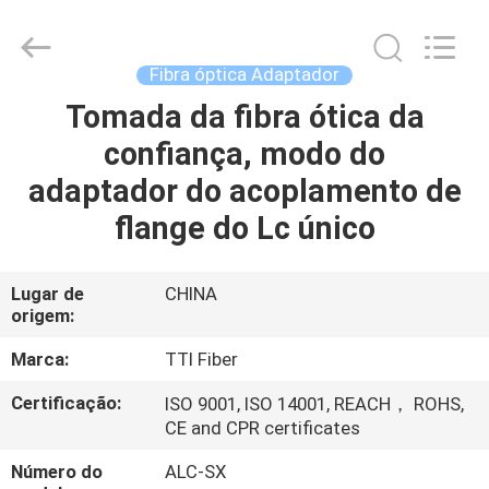
TTI
Fiber
Communication
Tech.
Co.,
Fibra óptica Adaptador
Ltd..
All
Tomada da fibra ótica da
CASA
Rights
Reserved.
confiança, modo do
PRODUTOS
adaptador do acoplamento de
flange do Lc único
SOBRE
NÓS
Lugar de
CHINA
origem:
EXCURSÃO
Marca:
TTI Fiber
DA
Certificação:
ISO 9001, ISO 14001, REACH， ROHS,
CE and CPR certificates
FÁBRICA
Número do
ALC-SX