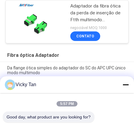
Adaptador da fibra ótica
da perda de inserção de
Ftth multimodo
Singlemode disponível
negociável MOQ:1000
do Oem do baixo
CONTATO
Fibra óptica Adaptador
Da flange ótica simples do adaptador do SC do APC UPC único
modo multimodo
Vicky Tan
Tipo adaptador simples do SC da fibra ótica do APC UPC para
a rede de FTTH FTTX
Conector frente e verso simples de fibra ótica da fibra do
5:57 PM
quadrilátero da manutenção programada milímetro do
adaptador de FTTB
Good day, what product are you looking for?
Categorias populares
Todos