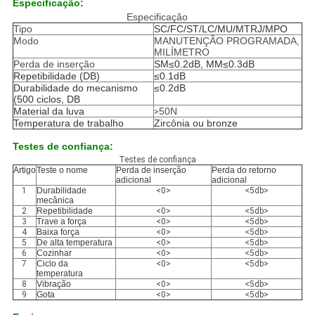
Especificação:
Especificação
Tipo
SC/FC/ST/LC/MU/MTRJ/MPO
Modo
MANUTENÇÃO PROGRAMADA,
MILÍMETRO
Perda de inserção
SM≤0.2dB, MM≤0.3dB
Repetibilidade (DB)
≤0.1dB
Durabilidade do mecanismo
≤0.2dB
(500 ciclos, DB
Material da luva
50N
>
Temperatura de trabalho
Zircônia ou bronze
Testes de confiança:
Testes de confiança
Artigo
Teste o nome
Perda de inserção
Perda do retorno
adicional
adicional
1
Durabilidade
<0>
<5db>
mecânica
2
Repetibilidade
<0>
<5db>
3
Trave a força
<0>
<5db>
4
Baixa força
<0>
<5db>
5
De alta temperatura
<0>
<5db>
6
Cozinhar
<0>
<5db>
7
Ciclo da
<0>
<5db>
temperatura
8
Vibração
<0>
<5db>
9
Gota
<0>
<5db>