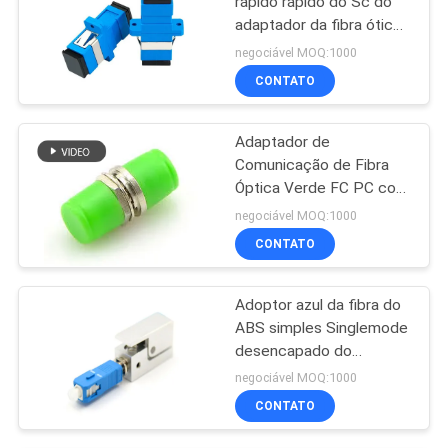
rápido rápido do Sc do
adaptador da fibra ótica
do ODM do OEM do
negociável MOQ:1000
único modo
CONTATO
Adaptador de
Comunicação de Fibra
Óptica Verde FC PC com
Casca de Ferradura de
negociável MOQ:1000
Metal
CONTATO
Adoptor azul da fibra do
ABS simples Singlemode
desencapado do
adaptador da fibra ótica
negociável MOQ:1000
CONTATO