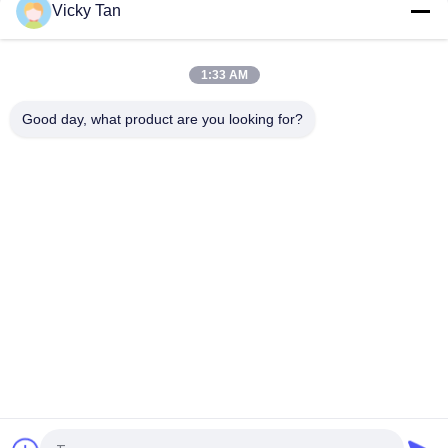
Vicky Tan
Atenuador fêmea & masculino do SC da fibra óptica,
atenuador alto da fibra multimodo da directividade
1:33 AM
As telecomunicações fixaram o atenuador ótico da fibra ótica
do único modo do atenuador FC UPC
Good day, what product are you looking for?
Categorias populares
Todos
Cabo De Fibra 
Fibra Óptica Pigtail
Óptica Patch
Fiber Optic 
Cabo De Fibra Óptica
Connector
Fibra Óptica 
Atenuador Da Fibra 
Adaptador
Óptica
Laço De Retorno Da 
Fibra Óptica Splitter
Fibra Óptica