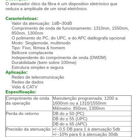
O atenuador ótico da fibra é um dispositivo eletrónico que
reduza a amplitude de um sinal eletrônico.
Características:
Valor da atenuação: 1dB~30dB
Comprimento de onda de funcionamento: 1310nm, 1550nm,
850nm, 1300nm
O polimento do PC, do UPC, e do APC datilografa opcional
Modo: Singlemode, multimodo
Tipo: Fixo, fêmea & homem
Bellcore complacente
Independente do comprimento de onda (DWDM)
Durabilidade (bem sobre 100mw)
Estrutura simples e segura
Aplicação:
Redes de telecomunicação
Redes de dados
Vidio & CATV
Especificação:
Comprimento de onda
Manutenção programada: 1200 a
da operação
1600nm ou a 1310/1550nm
Milímetro: 850nm, 1300nm
Perda do retorno
DB do ≥ 50 (PC)
DB do ≥ 55 (UPC)
DB do ≥ 65 (APC)
Precisão da atenuação
+/--0,5 DB para 1 à atenuação 5db
+/--10% para 6 à atenuação 30db