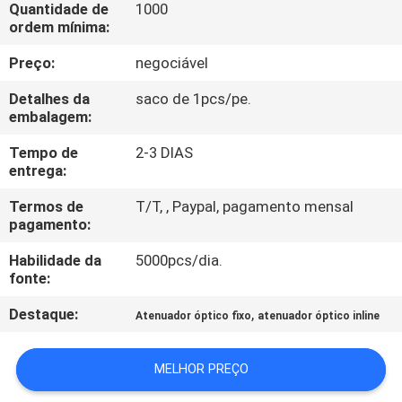
CONTROLE
Quantidade de
1000
ordem mínima:
DA
Preço:
negociável
QUALIDADE
Detalhes da
saco de 1pcs/pe.
embalagem:
CONTACTE-
Tempo de
2-3 DIAS
NOS
entrega:
Termos de
T/T, , Paypal, pagamento mensal
PEÇA
pagamento:
UMAS
Habilidade da
5000pcs/dia.
CITAÇÕES
fonte:
Destaque:
,
Atenuador óptico fixo
atenuador óptico inline
MAPA
DO
MELHOR PREÇO
SITE