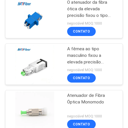
O atenuador da fibra
ótica da elevada
precisão fixou o tipo
FC/atenuador do
negociável MOQ:1000
SC/LC/ST 5db
CONTATO
A fêmea ao tipo
masculino fixou a
elevada precisão
multimodo ótica do
negociável MOQ:1000
SC/LC do atenuador
CONTATO
Atenuador de Fibra
Óptica Monomodo
negociável MOQ:1000
CONTATO