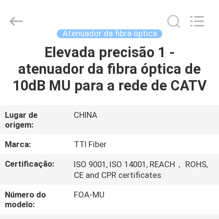
TTI
Fiber
Communication
Tech.
Co.,
Atenuador da fibra óptica
Ltd..
All
Elevada precisão 1 -
CASA
Rights
Reserved.
atenuador da fibra óptica de
PRODUTOS
10dB MU para a rede de CATV
SOBRE
Lugar de
CHINA
origem:
NÓS
Marca:
TTI Fiber
EXCURSÃO
Certificação:
ISO 9001, ISO 14001, REACH， ROHS,
CE and CPR certificates
DA
FÁBRICA
Número do
FOA-MU
modelo: