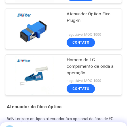
Atenuador Óptico Fixo
Plug-In
negociável MOQ:1000
CONTATO
Homem do LC
comprimento de onda à
operação
1310nm/1550nm fêmea
negociável MOQ:1000
do atenuador da fibra
CONTATO
ótica
Atenuador da fibra óptica
5dB lustram os tipos atenuador fixo opcional da fibra de FC
para redes locais