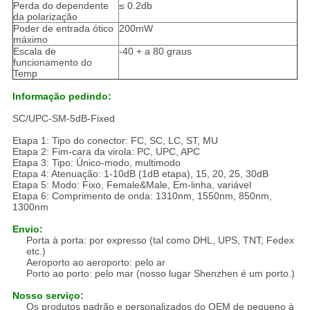
Perda do dependente
≤ 0.2db
da polarização
Poder de entrada ótico
200mW
máximo
Escala de
-40 + a 80 graus
funcionamento do
Temp
Informação pedindo:
SC/UPC-SM-5dB-Fixed
Etapa 1: Tipo do conector: FC, SC, LC, ST, MU
Etapa 2: Fim-cara da virola: PC, UPC, APC
Etapa 3: Tipo: Único-modo, multimodo
Etapa 4: Atenuação: 1-10dB (1dB etapa), 15, 20, 25, 30dB
Etapa 5: Modo: Fixo, Female&Male, Em-linha, variável
Etapa 6: Comprimento de onda: 1310nm, 1550nm, 850nm,
1300nm
Envio:
Porta à porta: por expresso (tal como DHL, UPS, TNT, Fedex
etc.)
Aeroporto ao aeroporto: pelo ar
Porto ao porto: pelo mar (nosso lugar Shenzhen é um porto.)
Nosso serviço:
Os produtos padrão e personalizados do OEM de pequeno à