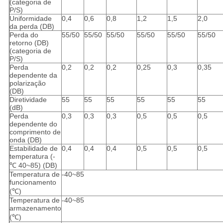
(categoria de
P/S)
Uniformidade
0,4
0,6
0,8
1,2
1,5
2,0
da perda (DB)
Perda do
55/50
55/50
55/50
55/50
55/50
55/50
retorno (DB)
(categoria de
P/S)
Perda
0,2
0,2
0,2
0,25
0,3
0,35
dependente da
polarização
(DB)
Diretividade
55
55
55
55
55
55
(dB)
Perda
0,3
0,3
0,3
0,5
0,5
0,5
dependente do
comprimento de
onda (DB)
Estabilidade de
0,4
0,4
0,4
0,5
0,5
0,5
temperatura (-
℃ 40~85) (DB)
Temperatura de
-40~85
funcionamento
(℃)
Temperatura de
-40~85
armazenamento
(℃)