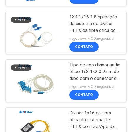
1X4 1x16 1 8 aplicação
de sistema do divisor
FTTX da fibra ótica do
Sc Upc Apc Gpon
negociável MOQ:negociável
CONTATO
Tipo de aço divisor audio
ótico 1x8 1x2 0.9mm do
tubo com o conector de
SC/UPC APC
negociável MOQ:negociável
CONTATO
Divisor 1x16 da fibra
ótica do sistema de
FTTX com Sc/Apc da