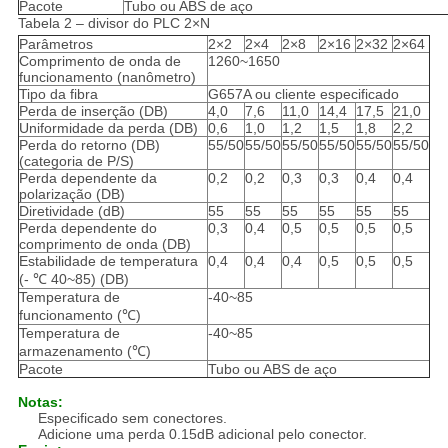
Pacote
Tubo ou ABS de aço
Tabela 2 – divisor do PLC 2×N
Parâmetros
2×2
2×4
2×8
2×16
2×32
2×64
Comprimento de onda de
1260~1650
funcionamento (nanômetro)
Tipo da fibra
G657A ou cliente especificado
Perda de inserção (DB)
4,0
7,6
11,0
14,4
17,5
21,0
Uniformidade da perda (DB)
0,6
1,0
1,2
1,5
1,8
2,2
Perda do retorno (DB)
55/50
55/50
55/50
55/50
55/50
55/50
(categoria de P/S)
Perda dependente da
0,2
0,2
0,3
0,3
0,4
0,4
polarização (DB)
Diretividade (dB)
55
55
55
55
55
55
Perda dependente do
0,3
0,4
0,5
0,5
0,5
0,5
comprimento de onda (DB)
Estabilidade de temperatura
0,4
0,4
0,4
0,5
0,5
0,5
(- ℃ 40~85) (DB)
Temperatura de
-40~85
funcionamento (℃)
Temperatura de
-40~85
armazenamento (℃)
Pacote
Tubo ou ABS de aço
Notas:
Especificado sem conectores.
Adicione uma perda 0.15dB adicional pelo conector.