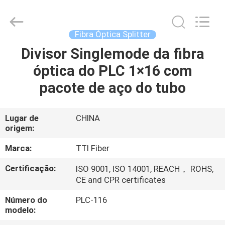
TTI
Fiber
Communication
Tech.
Co.,
Fibra Óptica Splitter
Ltd..
All
Divisor Singlemode da fibra
CASA
Rights
Reserved.
óptica do PLC 1×16 com
PRODUTOS
pacote de aço do tubo
SOBRE
Lugar de
CHINA
origem:
NÓS
Marca:
TTI Fiber
EXCURSÃO
Certificação:
ISO 9001, ISO 14001, REACH， ROHS,
CE and CPR certificates
DA
FÁBRICA
Número do
PLC-116
modelo: