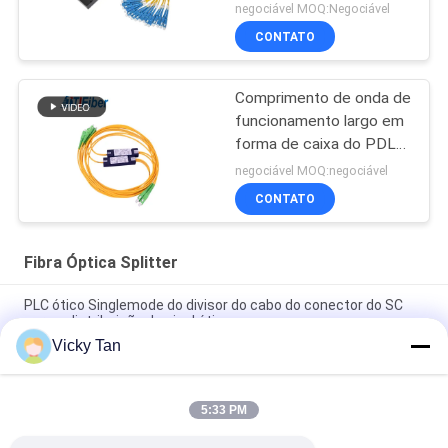
trança
negociável MOQ:Negociável
CONTATO
Comprimento de onda de
funcionamento largo em
forma de caixa do PDL
do ABS do divisor da
negociável MOQ:negociável
fibra ótica do PLC de
CONTATO
FTTH baixo
Fibra Óptica Splitter
PLC ótico Singlemode do divisor do cabo do conector do SC
para a distribuição de sinal ótico
Vicky Tan
Divisor ótico 1x8 1x32 1x16 1x64 do PLC da fibra ótica do SC
UPC do SC APC do divisor do PLC do ABS
5:33 PM
Divisor passivo da fibra ótica do PLC do PLC 1x4 1x8 1x16 1x32
1x64 do divisor 1x2 Spliter do cabo ótico da fibra de FTTH