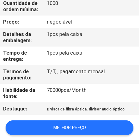
CONTROLE
Quantidade de
1000
ordem mínima:
DA
Preço:
negociável
QUALIDADE
Detalhes da
1pcs pela caixa
embalagem:
CONTACTE-
Tempo de
1pcs pela caixa
NOS
entrega:
Termos de
T/T, , pagamento mensal
PEÇA
pagamento:
UMAS
Habilidade da
70000pcs/Month
CITAÇÕES
fonte:
Destaque:
,
Divisor de fibra óptica
divisor audio óptico
MAPA
DO
MELHOR PREÇO
SITE