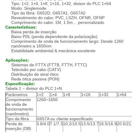
Tipo: 1×2, 1×4, 1×8, 1×16, 1×32, divisor do PLC 1×64
Modo: Singlemode
Tipo da fibra: G652D, G657A1, G657A2
Revestimento do cabo: PVC, LSZH, OFNR, OFNP
Comprimento do cabo: 1M, 1.5m… personalizado
Características:
Baixa perda de inserção
Baixo PDL (perda dependente da polarização)
Comprimento de onda de funcionamento largo: Desde 1260
nanômetro a 1650nm
Estabilidade ambiental & mecânica excelente
Aplicações:
Sistemas de FTTX (FTTB, FTTH, FTTC)
Televisão por cabo (CATV)
Distribuição de sinal ótico
Rede ótica passiva (PON)
Especificação:
Tabela 1 – divisor do PLC 1×N
Parâmetros
1×2
1×4
1×8
1×16
1×32
1×64
Comprimento
1260~1650
de onda de
funcionamento
(nanômetro)
Tipo da fibra
G657A ou cliente especificado
Perda de
3.8/4.0
7.1/7.3
10.2/10.5
13.5/13.7
16.5/16.9
20.5/21
inserção (DB)