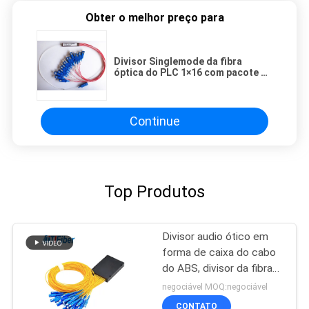
Obter o melhor preço para
Divisor Singlemode da fibra
óptica do PLC 1×16 com pacote de
aço do tubo
Continue
Top Produtos
Divisor audio ótico em
forma de caixa do cabo
do ABS, divisor da fibra
multimodo do PLC 1x32
negociável MOQ:negociável
CONTATO