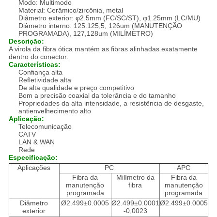
Modo: Multimodo
Material: Cerâmico/zircônia, metal
Diâmetro exterior: φ2.5mm (FC/SC/ST), φ1.25mm (LC/MU)
Diâmetro interno: 125.125,5, 126um (MANUTENÇÃO
PROGRAMADA), 127,128um (MILÍMETRO)
Descrição:
A virola da fibra ótica mantém as fibras alinhadas exatamente
dentro do conector.
Características:
Confiança alta
Refletividade alta
De alta qualidade e preço competitivo
Bom a precisão coaxial da tolerância e do tamanho
Propriedades da alta intensidade, a resistência de desgaste,
antienvelhecimento alto
Aplicação:
Telecomunicação
CATV
LAN & WAN
Rede
Especificação:
Aplicações
PC
APC
Fibra da
Milímetro da
Fibra da
manutenção
fibra
manutenção
programada
programada
Diâmetro
Ø2.499±0.0005
Ø2.499±0.0001
Ø2.499±0.0005
exterior
-0,0023