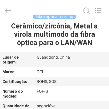
TTI
Fiber
Communication
Tech.
Co.,
Fibra óptica ferrolho
Ltd..
All
Cerâmico/zircônia, Metal a
CASA
Rights
Reserved.
virola multimodo da fibra
PRODUTOS
óptica para o LAN/WAN
SOBRE
Lugar de
Guangdong, China
origem:
NÓS
Marca:
TTI
EXCURSÃO
Certificação:
ROHS, SGS
DA
Número do
FOF-S
FÁBRICA
modelo:
Quantidade de
negociável