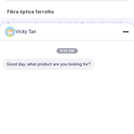
Fibra óptica ferrolho
Equipamento do conector da virola da fibra ótica do metal do
SC APC/UPC/PC
Vicky Tan
Virola da fibra óptica da manutenção programada milímetro
LC do metal com a extremidade do UPC APC do PC - cara
6:55 AM
Virola da fibra óptica da manutenção programada milímetro
Good day, what product are you looking for?
Categorias populares
Todos
Cabo De Fibra 
Fibra Óptica Pigtail
Óptica Patch
Fiber Optic 
Cabo De Fibra Óptica
Connector
Fibra Óptica 
Atenuador Da Fibra 