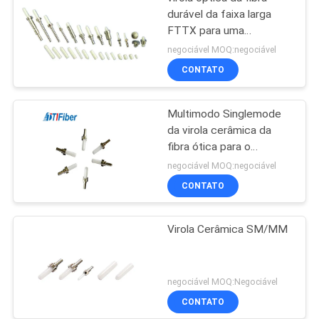
durável da faixa larga
FTTX para uma
comunicação da rede de
negociável MOQ:negociável
dados
CONTATO
Multimodo Singlemode
da virola cerâmica da
fibra ótica para o
conector de
negociável MOQ:negociável
LC/SC/ST/FC
CONTATO
Virola Cerâmica SM/MM
negociável MOQ:Negociável
CONTATO