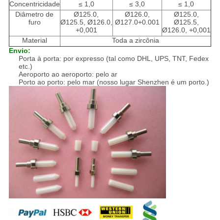
Concentricidade
≤ 1,0
≤ 3,0
≤ 1,0
Diâmetro de
Ø125.0,
Ø126.0,
Ø125.0,
furo
Ø125.5, Ø126.0,
Ø127.0+0.001
Ø125.5,
+0,001
Ø126.0, +0,001
Material
Toda a zircônia
Envio:
Porta à porta: por expresso (tal como DHL, UPS, TNT, Fedex
etc.)
Aeroporto ao aeroporto: pelo ar
Porto ao porto: pelo mar (nosso lugar Shenzhen é um porto.)