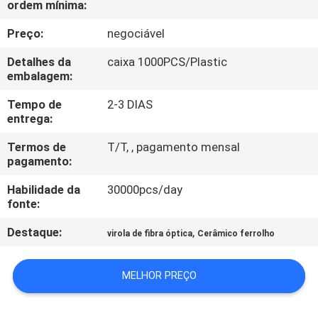
ordem mínima:
CONTROLE
DA
Preço:
negociável
QUALIDADE
Detalhes da
caixa 1000PCS/Plastic
embalagem:
CONTACTE-
Tempo de
2-3 DIAS
entrega:
NOS
Termos de
T/T, , pagamento mensal
pagamento:
PEÇA
Habilidade da
30000pcs/day
UMAS
fonte:
CITAÇÕES
Destaque:
,
virola de fibra óptica
Cerâmico ferrolho
MAPA
MELHOR PREÇO
DO
SITE