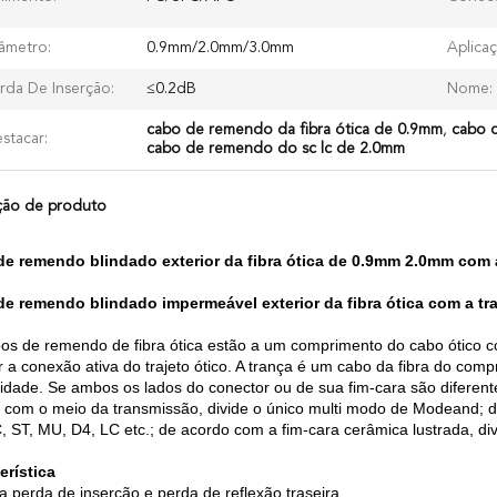
âmetro:
0.9mm/2.0mm/3.0mm
Aplicaç
rda De Inserção:
≤0.2dB
Nome:
cabo de remendo da fibra ótica de 0.9mm
,
cabo 
stacar:
cabo de remendo do sc lc de 2.0mm
ção de produto
e remendo blindado exterior da fibra ótica de 0.9mm 2.0mm com 
e remendo blindado impermeável exterior da fibra ótica com a tr
os de remendo de fibra ótica estão a um comprimento do cabo ótico 
ar a conexão ativa do trajeto ótico. A trança é um cabo da fibra do 
idade. Se ambos os lados do conector ou de sua fim-cara são diferen
 com o meio da transmissão, divide o único multi modo de Modeand; de
, ST, MU, D4, LC etc.; de acordo com a fim-cara cerâmica lustrada, di
erística
a perda de inserção e perda de reflexão traseira