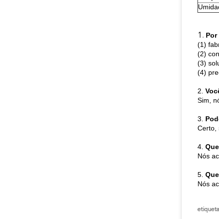
Umida
Por
1.
(1) fa
(2) con
(3) so
(4) pr
2.
Voc
Sim, n
3.
Pod
Certo,
4.
Que
Nós ac
5.
Que
Nós ac
etiqueta