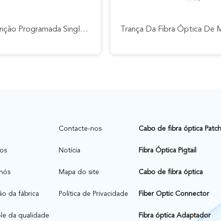
Manutenção Programada Singlemode 0.9mm Da Palavra Simples Transparente Do Upc Apc Do PC Do St Fc Do Sc Do Lc Da Trança Da Fibra Ótica
Contacte-nos
Cabo de fibra óptica Patc
os
Notícia
Fibra Óptica Pigtail
nós
Mapa do site
Cabo de fibra óptica
ão da fábrica
Política de Privacidade
Fiber Optic Connector
le da qualidade
Fibra óptica Adaptador