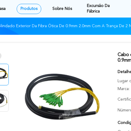
Excursão Da
asa
Produtos
Sobre Nós
Fábrica
indado Exterior Da Fibra Ótica De 0.9mm 2.0mm Com A Trança De 2 
Cabo d
0.9mm
Detalh
Lugar 
Marca:
Certifi
Número
Condiç