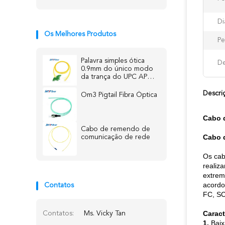
Di
Os Melhores Produtos
Pe
Palavra simples ótica
De
0.9mm do único modo
da trança do UPC APC
do PC do ST FC de
FTTH
Descri
Om3 Pigtail Fibra Óptica
Cabo d
Cabo de remendo de
Cabo d
comunicação de rede
Os cab
realiz
extrem
acordo
Contatos
FC, SC
Caract
Contatos:
Ms. Vicky Tan
1.
Baix