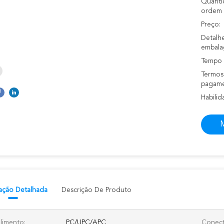
Quanti
ordem 
Preço:
Detalh
embala
Tempo 
Termos
pagame
Habilid
M
ação Detalhada
Descrição De Produto
limento:
PC/UPC/APC
Conect