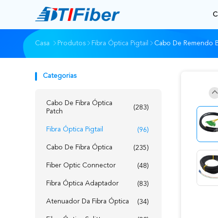
C
Casa
Produtos
Fibra Óptica Pigtail
Cabo De Remendo Bl
Categorias
Cabo De Fibra Óptica
(283)
Patch
Fibra Óptica Pigtail
(96)
Cabo De Fibra Óptica
(235)
Fiber Optic Connector
(48)
Fibra Óptica Adaptador
(83)
Atenuador Da Fibra Óptica
(34)