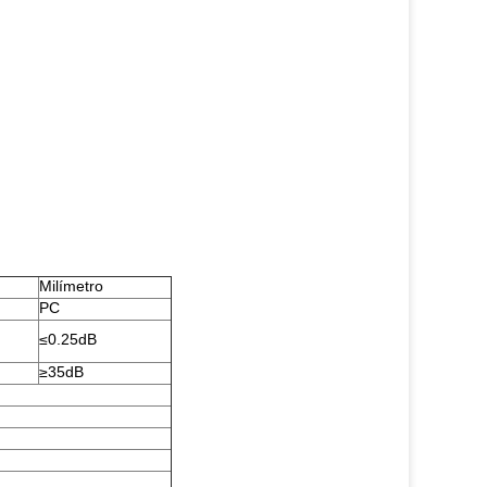
Milímetro
PC
≤0.25dB
≥35dB