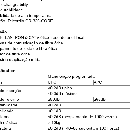
 echangeability
 durabilidade
abilidade de alta temperatura
rão: Telcordia GR-326-CORE
ação
, LAN, PON & CATV ótico, rede de anel local
tema de comunicação de fibra ótica
ipamento de teste de fibra ótica
or de fibra ótica
stria e aplicação militar
fication
Manutenção programada
ês
UPC
APC
≤0.2dB típico
de inserção
≤0.3dB máximo
de retorno
≥50dB
≥65dB
abilidade
≤0.2dB
bilidade
≤0.1dB
lidade
≤0.2dB (acoplamento de 1000 vezes)
h elástico
> 10kg
ratura
≤0.2dB (- 40+85 sustentam 100 horas)