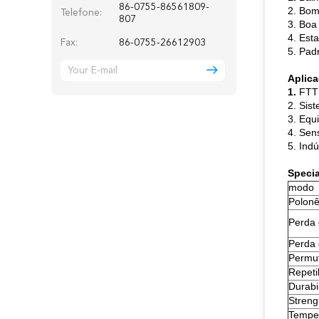
86-0755-86561809-
2. Bom
Telefone:
807
3. Boa
4. Est
Fax:
86-0755-26612903
5. Pad
Aplic
1.
FTTH
2. Sis
3. Equ
4. Sens
5. Indú
Specia
modo
Polon
Perda 
Perda 
Permut
Repeti
Durabi
Streng
Tempe