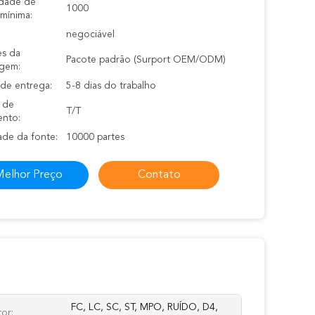
dade de
1000
mínima:
negociável
es da
Pacote padrão (Surport OEM/ODM)
gem:
de entrega:
5-8 dias do trabalho
 de
T/T
nto:
ade da fonte:
10000 partes
elhor Preço
Contato
FC, LC, SC, ST, MPO, RUÍDO, D4,
or: