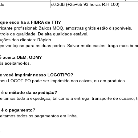
de
≤0.2dB (+25+65 93 horas R.H.100)
 que escolha a FIBRA de TTI?
bricante profissional: Baixos MOQ, amostras grátis estão disponíveis.
trole de qualidade: De alta qualidade estável.
luções dos clientes: Rápido.
eço vantajoso para as duas partes: Salvar muito custos, traga mais bene
ê aceita OEM, ODM?
ós aceitamo-los.
e você imprimir nosso LOGOTIPO?
 seu LOGOTIPO pode ser imprimido nas caixas, ou em produtos.
 é o método da expedição?
eitamos toda a expedição, tal como a entrega, transporte de oceano, tr
 é o pagamento?
eitamos todos os pagamentos em linha.
: