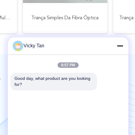
Trança Da Fibra Óptica De Mulitimode
Trança Simples Da Fibra Óptica
Vicky Tan
8:57 PM
Envie-nos | Serviço 24 horas
Good day, what product are you looking 
h
for?
Send