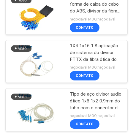
forma de caixa do cabo
do ABS, divisor da fibra
multimodo do PLC 1x32
negociável MOQ:negociável
CONTATO
1X4 1x16 1 8 aplicação
de sistema do divisor
FTTX da fibra ótica do
Sc Upc Apc Gpon
negociável MOQ:negociável
CONTATO
Tipo de aço divisor audio
ótico 1x8 1x2 0.9mm do
tubo com o conector de
SC/UPC APC
negociável MOQ:negociável
CONTATO