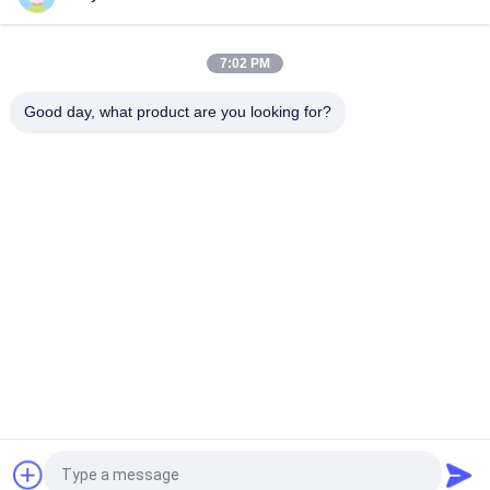
Divisor ótico 1x8 1x32 1x16 1x64 do PLC da fibra ótica do SC
UPC do SC APC do divisor do PLC do ABS
7:02 PM
Divisor passivo da fibra ótica do PLC do PLC 1x4 1x8 1x16 1x32
1x64 do divisor 1x2 Spliter do cabo ótico da fibra de FTTH
Good day, what product are you looking for?
Categorias populares
Todos
Cabo De Fibra 
Fibra Óptica Pigtail
Óptica Patch
Fiber Optic 
Cabo De Fibra Óptica
Connector
Fibra Óptica 
Atenuador Da Fibra 
Adaptador
Óptica
Laço De Retorno Da 
Fibra Óptica Splitter
Fibra Óptica
Pedir um orçamento