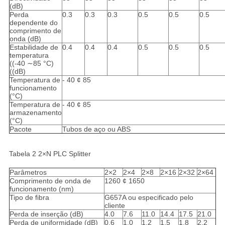
(dB)
Perda
0.3
0.3
0.3
0.5
0.5
0.5
dependente do
comprimento de
onda (dB)
Estabilidade de
0.4
0.4
0.4
0.5
0.5
0.5
temperatura
((-40 ∼85 °C)
((dB)
Temperatura de
- 40 ¢ 85
funcionamento
(°C)
Temperatura de
- 40 ¢ 85
armazenamento
(°C)
Pacote
Tubos de aço ou ABS
Tabela 2 2×N PLC Splitter
Parâmetros
2×2
2×4
2×8
2×16
2×32
2×64
Comprimento de onda de
1260 ¢ 1650
funcionamento (nm)
Tipo de fibra
G657A ou especificado pelo
cliente
Perda de inserção (dB)
4.0
7.6
11.0
14.4
17.5
21.0
Perda de uniformidade (dB)
0.6
1.0
1.2
1.5
1.8
2.2