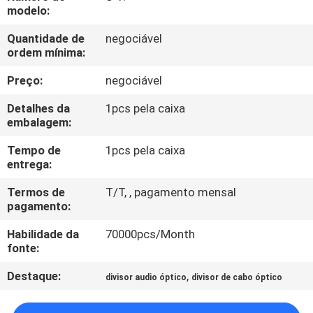
CONTROLE
modelo:
DA
Quantidade de
negociável
ordem mínima:
QUALIDADE
Preço:
negociável
CONTACTE-
Detalhes da
1pcs pela caixa
NOS
embalagem:
Tempo de
1pcs pela caixa
entrega:
PEÇA
UMAS
Termos de
T/T, , pagamento mensal
pagamento:
CITAÇÕES
Habilidade da
70000pcs/Month
fonte:
MAPA
Destaque:
,
divisor audio óptico
divisor de cabo óptico
DO
SITE