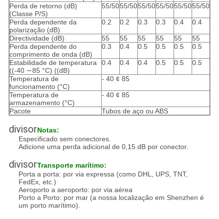
Perda de retorno (dB)
55/50
55/50
55/50
55/50
55/50
55/50
(Classe P/S)
Perda dependente da
0.2
0.2
0.3
0.3
0.4
0.4
polarização (dB)
Directividade (dB)
55
55
55
55
55
55
Perda dependente do
0.3
0.4
0.5
0.5
0.5
0.5
comprimento de onda (dB)
Estabilidade de temperatura
0.4
0.4
0.4
0.5
0.5
0.5
((-40 ∼85 °C) ((dB)
Temperatura de
- 40 ¢ 85
funcionamento (°C)
Temperatura de
- 40 ¢ 85
armazenamento (°C)
Pacote
Tubos de aço ou ABS
divisor
Notas:
Especificado sem conectores.
Adicione uma perda adicional de 0,15 dB por conector.
divisor
Transporte marítimo:
Porta a porta: por via expressa (como DHL, UPS, TNT,
FedEx, etc.)
Aeroporto a aeroporto: por via aérea
Porto a Porto: por mar (a nossa localização em Shenzhen é
um porto marítimo).