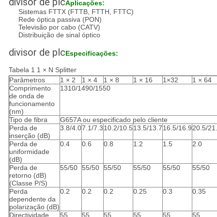
divisor de plc
Aplicações:
Sistemas FTTX (FTTB, FTTH, FTTC)
Rede óptica passiva (PON)
Televisão por cabo (CATV)
Distribuição de sinal óptico
divisor de plc
Especificações:
Tabela 1 1 × N Splitter
Parâmetros
1 × 2
1 × 4
1 × 8
1 × 16
1×32
1 × 64
Comprimento
1310/1490/1550
de onda de
funcionamento
(nm)
Tipo de fibra
G657A ou especificado pelo cliente
Perda de
3.8/4.0
7.1/7.3
10.2/10.5
13.5/13.7
16.5/16.9
20.5/21
inserção (dB)
Perda de
0.4
0.6
0.8
1.2
1.5
2.0
uniformidade
(dB)
Perda de
55/50
55/50
55/50
55/50
55/50
55/50
retorno (dB)
(Classe P/S)
Perda
0.2
0.2
0.2
0.25
0.3
0.35
dependente da
polarização (dB)
Directividade
55
55
55
55
55
55