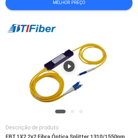
MELHOR PREÇO
PRIVACY
POLICY
Descrição de produto
FBT 1X2 2x2 Fibra Óptica Splitter 1310/1550nm