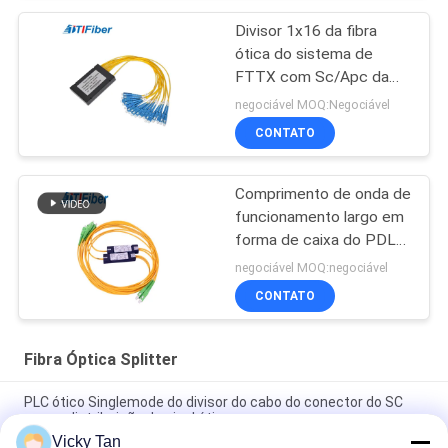
Divisor 1x16 da fibra
ótica do sistema de
FTTX com Sc/Apc da
trança
negociável MOQ:Negociável
CONTATO
Comprimento de onda de
funcionamento largo em
forma de caixa do PDL
do ABS do divisor da
negociável MOQ:negociável
fibra ótica do PLC de
CONTATO
FTTH baixo
Fibra Óptica Splitter
PLC ótico Singlemode do divisor do cabo do conector do SC
para a distribuição de sinal ótico
Vicky Tan