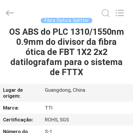
TTI
Fiber
Communication
Tech.
Co.,
Fibra Óptica Splitter
Ltd..
All
OS ABS do PLC 1310/1550nm
CASA
Rights
Reserved.
0.9mm do divisor da fibra
PRODUTOS
ótica de FBT 1X2 2x2
datilografam para o sistema
SOBRE
de FTTX
NÓS
Lugar de
Guangdong, China
origem:
EXCURSÃO
DA
Marca:
TTI
FÁBRICA
Certificação:
ROHS, SGS
Número do
S-1.