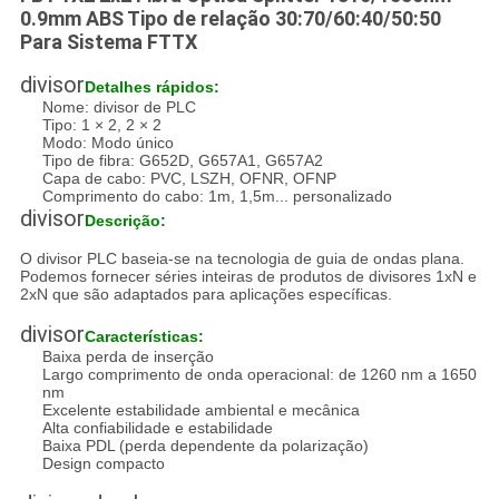
0.9mm ABS Tipo de relação 30:70/60:40/50:50
Para Sistema FTTX
divisor
Detalhes rápidos:
Nome: divisor de PLC
Tipo: 1 × 2, 2 × 2
Modo: Modo único
Tipo de fibra: G652D, G657A1, G657A2
Capa de cabo: PVC, LSZH, OFNR, OFNP
Comprimento do cabo: 1m, 1,5m... personalizado
divisor
Descrição:
O divisor PLC baseia-se na tecnologia de guia de ondas plana.
Podemos fornecer séries inteiras de produtos de divisores 1xN e
2xN que são adaptados para aplicações específicas.
divisor
Características:
Baixa perda de inserção
Largo comprimento de onda operacional: de 1260 nm a 1650
nm
Excelente estabilidade ambiental e mecânica
Alta confiabilidade e estabilidade
Baixa PDL (perda dependente da polarização)
Design compacto