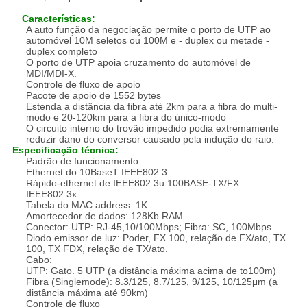
Características:
A auto função da negociação permite o porto de UTP ao
automóvel 10M seletos ou 100M e - duplex ou metade -
duplex completo
O porto de UTP apoia cruzamento do automóvel de
MDI/MDI-X.
Controle de fluxo de apoio
Pacote de apoio de 1552 bytes
Estenda a distância da fibra até 2km para a fibra do multi-
modo e 20-120km para a fibra do único-modo
O circuito interno do trovão impedido podia extremamente
reduzir dano do conversor causado pela indução do raio.
Especificação técnica:
Padrão de funcionamento:
Ethernet do 10BaseT IEEE802.3
Rápido-ethernet de IEEE802.3u 100BASE-TX/FX
IEEE802.3x
Tabela do MAC address: 1K
Amortecedor de dados: 128Kb RAM
Conector: UTP: RJ-45,10/100Mbps; Fibra: SC, 100Mbps
Diodo emissor de luz: Poder, FX 100, relação de FX/ato, TX
100, TX FDX, relação de TX/ato.
Cabo:
UTP: Gato. 5 UTP (a distância máxima acima de to100m)
Fibra (Singlemode): 8.3/125, 8.7/125, 9/125, 10/125μm (a
distância máxima até 90km)
Controle de fluxo