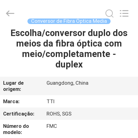
TTI
Fiber
Communication
Tech.
Co.,
Conversor de Fibra Óptica Media
Ltd..
All
Escolha/conversor duplo dos
CASA
Rights
Reserved.
meios da fibra óptica com
PRODUTOS
meio/completamente -
duplex
SOBRE
NÓS
Lugar de
Guangdong, China
origem:
EXCURSÃO
Marca:
TTI
DA
Certificação:
ROHS, SGS
FÁBRICA
Número do
FMC
modelo: