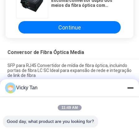
Escolha/conversor duplo dos
meios da fibra óptica com
meio/completamente - duplex
Continue
Conversor de Fibra Óptica Media
SFP para RJ45 Convertidor de mídia de fibra óptica, incluindo
portas de fibra LC SC Ideal para expansão de rede e integração
de link de fibra
Vicky Tan
Tipicamente 90mm X 70mm X 25mm Conversor de Mídia de
Fibra Óptica SFP Para RJ45 Comprimento de Onda 850 Nm
Compatível com Sistemas de Rede
11:49 AM
Conversor dos meios da fibra óptica da montagem de
cremalheira
Good day, what product are you looking for?
Categorias populares
Todos