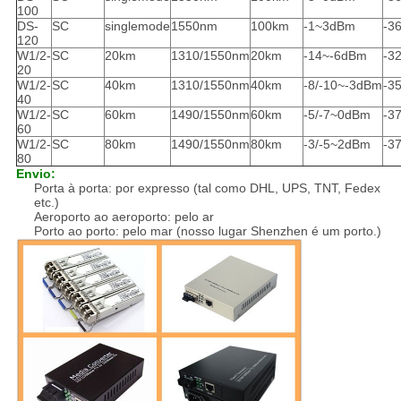
100
DS-
SC
singlemode
1550nm
100km
-1~3dBm
-3
120
W1/2-
SC
20km
1310/1550nm
20km
-14~-6dBm
-3
20
W1/2-
SC
40km
1310/1550nm
40km
-8/-10~-3dBm
-3
40
W1/2-
SC
60km
1490/1550nm
60km
-5/-7~0dBm
-3
60
W1/2-
SC
80km
1490/1550nm
80km
-3/-5~2dBm
-3
80
Envio:
Porta à porta: por expresso (tal como DHL, UPS, TNT, Fedex
etc.)
Aeroporto ao aeroporto: pelo ar
Porto ao porto: pelo mar (nosso lugar Shenzhen é um porto.)