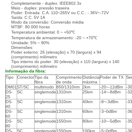
Completamente - duplex: IEEE802.3x
Meio - duplex: pressão traseira
Poder: Entrada: C.A. 110~265V ou C.C.: - 36V~-72V
Saída: C.C. 5V 1A
Modo da conversão: Conversão média
MTBF: 80.000 horas
Temperatura ambiental: 0 ~ +50℃
Temperatura de armazenamento: -20 ~ +70℃
Umidade: 5% ~ 90%
Dimensões:
Poder externo: 26 (elevação) x 70 (largura) x 94
(comprimento) milímetro
Tipo interno do poder: 30 (elevação) x 110 (largura) x 140
(comprimento) milímetro
Informação da fibra:
Tipo
Conector
Tipo da
Comprimento
Distância
Poder de TX
Sen
fibra
de onda
máxima
DM01
ST/SC
multimodo
850/1310nm
2km
-20~-12dBm
-3
DS-
SC
singlemode
1310nm
25km
-14~-8dBm
-3
25
DS-
SC
singlemode
1310nm
40km
-8~-3dBm
-3
40
DS-
SC
singlemode
1310nm
60km
-3~0dBm
-3
60
DS-
SC
singlemode
1550nm
80km
-10~-5dBm
-3
80
DS-
SC
singlemode
1550nm
100km
-5~0dBm
-3