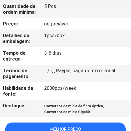
CONTROLE
Quantidade de
5 Pcs
ordem mínima:
DA
QUALIDADE
Preço:
negociável
Detalhes da
1pcs/box
CONTACTE-
embalagem:
NOS
Tempo de
3-5 dias
entrega:
PEÇA
Termos de
T/T, , Paypal, pagamento mensal
pagamento:
UMAS
Habilidade da
2000pcs/week
CITAÇÕES
fonte:
Destaque:
,
Conversor de mídia de fibra óptica
MAPA
Conversor de mídia Gigabit
DO
SITE
MELHOR PREÇO